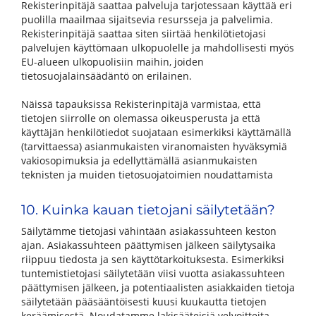
Rekisterinpitäjä saattaa palveluja tarjotessaan käyttää eri
puolilla maailmaa sijaitsevia resursseja ja palvelimia.
Rekisterinpitäjä saattaa siten siirtää henkilötietojasi
palvelujen käyttömaan ulkopuolelle ja mahdollisesti myös
EU-alueen ulkopuolisiin maihin, joiden
tietosuojalainsäädäntö on erilainen.
Näissä tapauksissa Rekisterinpitäjä varmistaa, että
tietojen siirrolle on olemassa oikeusperusta ja että
käyttäjän henkilötiedot suojataan esimerkiksi käyttämällä
(tarvittaessa) asianmukaisten viranomaisten hyväksymiä
vakiosopimuksia ja edellyttämällä asianmukaisten
teknisten ja muiden tietosuojatoimien noudattamista
10. Kuinka kauan tietojani säilytetään?
Säilytämme tietojasi vähintään asiakassuhteen keston
ajan. Asiakassuhteen päättymisen jälkeen säilytysaika
riippuu tiedosta ja sen käyttötarkoituksesta. Esimerkiksi
tuntemistietojasi säilytetään viisi vuotta asiakassuhteen
päättymisen jälkeen, ja potentiaalisten asiakkaiden tietoja
säilytetään pääsääntöisesti kuusi kuukautta tietojen
keräämisestä. Noudatamme lakisääteisiä velvoitteita