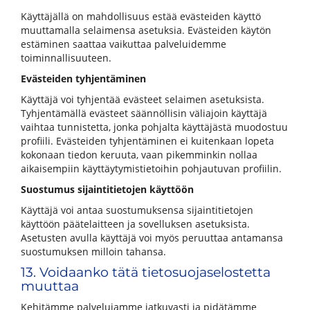
Käyttäjällä on mahdollisuus estää evästeiden käyttö
muuttamalla selaimensa asetuksia. Evästeiden käytön
estäminen saattaa vaikuttaa palveluidemme
toiminnallisuuteen.
Evästeiden tyhjentäminen
Käyttäjä voi tyhjentää evästeet selaimen asetuksista.
Tyhjentämällä evästeet säännöllisin väliajoin käyttäjä
vaihtaa tunnistetta, jonka pohjalta käyttäjästä muodostuu
profiili. Evästeiden tyhjentäminen ei kuitenkaan lopeta
kokonaan tiedon keruuta, vaan pikemminkin nollaa
aikaisempiin käyttäytymistietoihin pohjautuvan profiilin.
Suostumus sijaintitietojen käyttöön
Käyttäjä voi antaa suostumuksensa sijaintitietojen
käyttöön päätelaitteen ja sovelluksen asetuksista.
Asetusten avulla käyttäjä voi myös peruuttaa antamansa
suostumuksen milloin tahansa.
13. Voidaanko tätä tietosuojaselostetta
muuttaa
Kehitämme palvelujamme jatkuvasti ja pidätämme