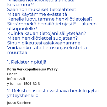
keräämme?
Säännönmukaiset tietolähteet
Miten käytämme evästeitä
Kenelle luovutamme henkilötietojasi?
Siirrämmekö henkilötietojasi EU-alueen
ulkopuolelle?
Kuinka kauan tietojani säilytetään?
Miten henkilötietosi suojataan?
Sinun oikeutesi asiakkaanamme
Voidaanko tätä tietosuojaselostetta
muuttaa
1.
Rekisterinpitäjä
Porin Verkkopalloseura PVS ry.
Osoite
info@pvs.fi
y-tunnus: 1504132-3
2. Rekisteriasioista vastaava henkilö ja/tai
yhteyshenkilö
Juuso Saarinen