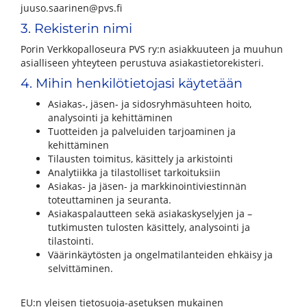
juuso.saarinen@pvs.fi
3. Rekisterin nimi
Porin Verkkopalloseura PVS ry:n asiakkuuteen ja muuhun
asialliseen yhteyteen perustuva asiakastietorekisteri.
4. Mihin henkilötietojasi käytetään
Asiakas-, jäsen- ja sidosryhmäsuhteen hoito,
analysointi ja kehittäminen
Tuotteiden ja palveluiden tarjoaminen ja
kehittäminen
Tilausten toimitus, käsittely ja arkistointi
Analytiikka ja tilastolliset tarkoituksiin
Asiakas- ja jäsen- ja markkinointiviestinnän
toteuttaminen ja seuranta.
Asiakaspalautteen sekä asiakaskyselyjen ja –
tutkimusten tulosten käsittely, analysointi ja
tilastointi.
Väärinkäytösten ja ongelmatilanteiden ehkäisy ja
selvittäminen.
EU:n yleisen tietosuoja-asetuksen mukainen