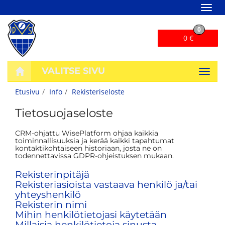
Navig
0
0 €
VALITSE SIVU
Navig
Etusivu
Info
Rekisteriseloste
Tietosuojaseloste
CRM-ohjattu WisePlatform ohjaa kaikkia
toiminnallisuuksia ja kerää kaikki tapahtumat
kontaktikohtaiseen historiaan, josta ne on
todennettavissa GDPR-ohjeistuksen mukaan.
Rekisterinpitäjä
Rekisteriasioista vastaava henkilö ja/tai
yhteyshenkilö
Rekisterin nimi
Mihin henkilötietojasi käytetään
Millaisia henkilötietoja sinusta