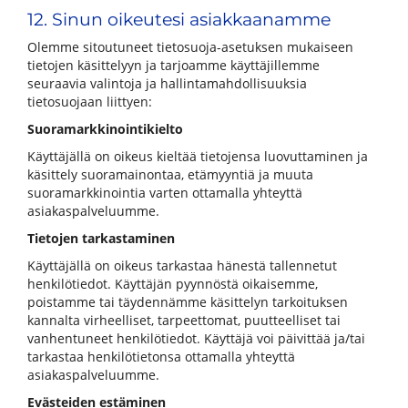
12. Sinun oikeutesi asiakkaanamme
Olemme sitoutuneet tietosuoja-asetuksen mukaiseen
tietojen käsittelyyn ja tarjoamme käyttäjillemme
seuraavia valintoja ja hallintamahdollisuuksia
tietosuojaan liittyen:
Suoramarkkinointikielto
Käyttäjällä on oikeus kieltää tietojensa luovuttaminen ja
käsittely suoramainontaa, etämyyntiä ja muuta
suoramarkkinointia varten ottamalla yhteyttä
asiakaspalveluumme.
Tietojen tarkastaminen
Käyttäjällä on oikeus tarkastaa hänestä tallennetut
henkilötiedot. Käyttäjän pyynnöstä oikaisemme,
poistamme tai täydennämme käsittelyn tarkoituksen
kannalta virheelliset, tarpeettomat, puutteelliset tai
vanhentuneet henkilötiedot. Käyttäjä voi päivittää ja/tai
tarkastaa henkilötietonsa ottamalla yhteyttä
asiakaspalveluumme.
Evästeiden estäminen