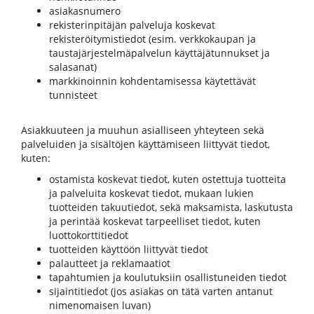
asiakasnumero
rekisterinpitäjän palveluja koskevat
rekisteröitymistiedot (esim. verkkokaupan ja
taustajärjestelmäpalvelun käyttäjätunnukset ja
salasanat)
markkinoinnin kohdentamisessa käytettävät
tunnisteet
Asiakkuuteen ja muuhun asialliseen yhteyteen sekä
palveluiden ja sisältöjen käyttämiseen liittyvät tiedot,
kuten:
ostamista koskevat tiedot, kuten ostettuja tuotteita
ja palveluita koskevat tiedot, mukaan lukien
tuotteiden takuutiedot, sekä maksamista, laskutusta
ja perintää koskevat tarpeelliset tiedot, kuten
luottokorttitiedot
tuotteiden käyttöön liittyvät tiedot
palautteet ja reklamaatiot
tapahtumien ja koulutuksiin osallistuneiden tiedot
sijaintitiedot (jos asiakas on tätä varten antanut
nimenomaisen luvan)