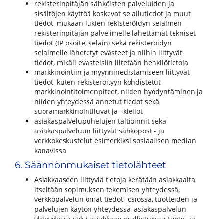
rekisterinpitäjän sähköisten palveluiden ja
sisältöjen käyttöä koskevat selailutiedot ja muut
tiedot, mukaan lukien rekisteröidyn selaimen
rekisterinpitäjän palvelimelle lähettämät tekniset
tiedot (IP-osoite, selain) sekä rekisteröidyn
selaimelle lähetetyt evästeet ja niihin liittyvät
tiedot, mikäli evästeisiin liitetään henkilötietoja
markkinointiin ja myynninedistämiseen liittyvät
tiedot, kuten rekisteröityyn kohdistetut
markkinointitoimenpiteet, niiden hyödyntäminen ja
niiden yhteydessä annetut tiedot sekä
suoramarkkinointiluvat ja –kiellot
asiakaspalvelupuhelujen taltioinnit sekä
asiakaspalveluun liittyvät sähköposti- ja
verkkokeskustelut esimerkiksi sosiaalisen median
kanavissa
6. Säännönmukaiset tietolähteet
Asiakkaaseen liittyviä tietoja kerätään asiakkaalta
itseltään sopimuksen tekemisen yhteydessä,
verkkopalvelun omat tiedot -osiossa, tuotteiden ja
palvelujen käytön yhteydessä, asiakaspalvelun
yhteydessä sekä asiakkaan osallistuessa tuote- ja