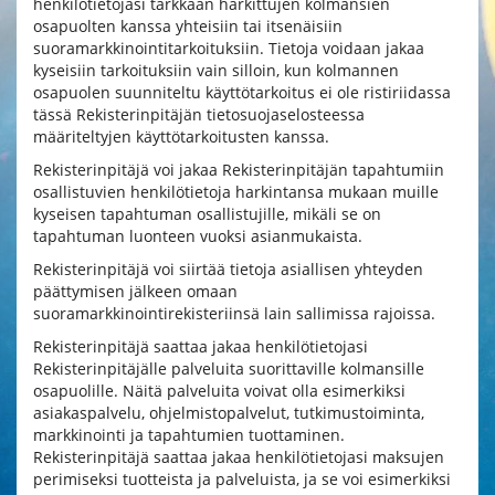
henkilötietojasi tarkkaan harkittujen kolmansien
osapuolten kanssa yhteisiin tai itsenäisiin
suoramarkkinointitarkoituksiin. Tietoja voidaan jakaa
kyseisiin tarkoituksiin vain silloin, kun kolmannen
osapuolen suunniteltu käyttötarkoitus ei ole ristiriidassa
tässä Rekisterinpitäjän tietosuojaselosteessa
määriteltyjen käyttötarkoitusten kanssa.
Rekisterinpitäjä voi jakaa Rekisterinpitäjän tapahtumiin
osallistuvien henkilötietoja harkintansa mukaan muille
kyseisen tapahtuman osallistujille, mikäli se on
tapahtuman luonteen vuoksi asianmukaista.
Rekisterinpitäjä voi siirtää tietoja asiallisen yhteyden
päättymisen jälkeen omaan
suoramarkkinointirekisteriinsä lain sallimissa rajoissa.
Rekisterinpitäjä saattaa jakaa henkilötietojasi
Rekisterinpitäjälle palveluita suorittaville kolmansille
osapuolille. Näitä palveluita voivat olla esimerkiksi
asiakaspalvelu, ohjelmistopalvelut, tutkimustoiminta,
markkinointi ja tapahtumien tuottaminen.
Rekisterinpitäjä saattaa jakaa henkilötietojasi maksujen
perimiseksi tuotteista ja palveluista, ja se voi esimerkiksi