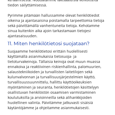
tiedon säilyttämisessä.
​​​​​​​Pyrimme pitämään hallussamme olevat henkilötiedot
oikeina ja ajantasaisina poistamalla tarpeettomia tietoja
sekä päivittämällä vanhentuneita tietoja. Kehotamme
sinua kuitenkin aika ajoin tarkastamaan tietojesi
ajantasaisuuden.
11. Miten henkilötietosi suojataan?
Suojaamme henkilötietosi erittäin huolellisesti
käyttämällä asianmukaisia tietosuoja- ja
tietoturvakeinoja. Tällaisia keinoja ovat muun muassa
ennakoiva ja reaktiivinen riskienhallinta, palomuurien,
salaustekniikoiden ja turvallisten laitetilojen sekä
kulunvalvonnan ja turvallisuusjärjestelmien käyttö,
turvallisuussuunnittelu, hallittu käyttöoikeuksien
myöntäminen ja seuranta, henkilötietojen käsittelyyn
osallistuvan henkilöstön osaamisen varmistaminen
koulutuksilla ja arvioinneilla sekä alihankkijoiden
huolellinen valinta. Päivitämme jatkuvasti sisäisiä
käytäntöjämme ja ohjeitamme asianmukaisesti.​​​​​​​