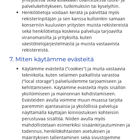
palvelukehitykseen, tutkimuksiin tai kyselyihin.
Henkilötietoja voidaan kerätä ja päivittää myös
rekisterinpitäjän ja sen kanssa kulloinkin samaan
konserniin kuuluvien yritysten muista rekistereistä
sekä henkilötietoja koskevia palveluja tarjoavilta
viranomaisilta ja yrityksiltä, kuten
väestötietojärjestelmästä ja muista vastaavista
rekistereistä.
7. Miten käytämme evästeitä
Käytämme evästeitä (”cookies”) ja muita vastaavia
tekniikoita, kuten selaimen paikallista varastoa
(“local storage”) palveluidemme tarjoamiseen ja
kehittämiseen. Käytämme evästeitä myös sisällön
yksilöimiseen ja mainonnan kohdistamiseen.
Evästeiden avulla voimme muun muassa tarjota
paremmin ajantasaisia ja yksilöllisiä palveluja
näyttämällä käyttäjän kiinnostuksen kohteisiin
perustuvaa sisältöä. Niiden avulla myös
mahdollistetaan esimerkiksi sisäänkirjautuminen ja
todennus, henkilökohtaisten asetuksien ja
määrityksien tallentaminen sekä sivustojemme