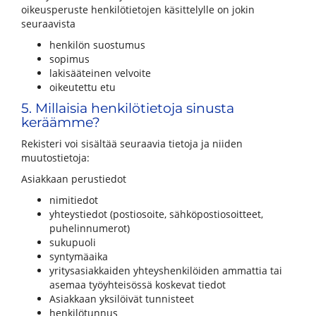
oikeusperuste henkilötietojen käsittelylle on jokin
seuraavista
henkilön suostumus
sopimus
lakisääteinen velvoite
oikeutettu etu
5. Millaisia henkilötietoja sinusta
keräämme?
Rekisteri voi sisältää seuraavia tietoja ja niiden
muutostietoja:
Asiakkaan perustiedot
nimitiedot
yhteystiedot (postiosoite, sähköpostiosoitteet,
puhelinnumerot)
sukupuoli
syntymäaika
yritysasiakkaiden yhteyshenkilöiden ammattia tai
asemaa työyhteisössä koskevat tiedot
Asiakkaan yksilöivät tunnisteet
henkilötunnus