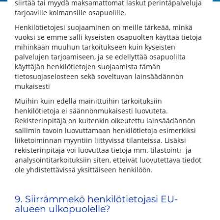
siirtää tai myydä maksamattomat laskut perintäpalveluja
tarjoaville kolmansille osapuolille.
Henkilötietojesi suojaaminen on meille tärkeää, minkä
vuoksi se emme salli kyseisten osapuolten käyttää tietoja
mihinkään muuhun tarkoitukseen kuin kyseisten
palvelujen tarjoamiseen, ja se edellyttää osapuolilta
käyttäjän henkilötietojen suojaamista tämän
tietosuojaselosteen sekä soveltuvan lainsäädännön
mukaisesti
Muihin kuin edellä mainittuihin tarkoituksiin
henkilötietoja ei säännönmukaisesti luovuteta.
Rekisterinpitäjä on kuitenkin oikeutettu lainsäädännön
sallimin tavoin luovuttamaan henkilötietoja esimerkiksi
liiketoiminnan myyntiin liittyvissä tilanteissa. Lisäksi
rekisterinpitäjä voi luovuttaa tietoja mm. tilastointi- ja
analysointitarkoituksiin siten, etteivät luovutettava tiedot
ole yhdistettävissä yksittäiseen henkilöön.
9. Siirrämmekö henkilötietojasi EU-
alueen ulkopuolelle?