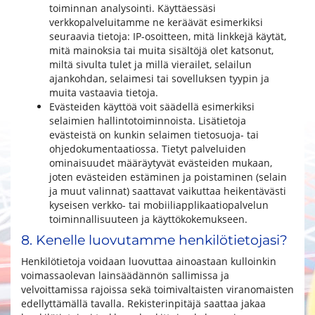
toiminnan analysointi. Käyttäessäsi
verkkopalveluitamme ne keräävät esimerkiksi
seuraavia tietoja: IP-osoitteen, mitä linkkejä käytät,
mitä mainoksia tai muita sisältöjä olet katsonut,
miltä sivulta tulet ja millä vierailet, selailun
ajankohdan, selaimesi tai sovelluksen tyypin ja
muita vastaavia tietoja.
Evästeiden käyttöä voit säädellä esimerkiksi
selaimien hallintotoiminnoista. Lisätietoja
evästeistä on kunkin selaimen tietosuoja- tai
ohjedokumentaatiossa. Tietyt palveluiden
ominaisuudet määräytyvät evästeiden mukaan,
joten evästeiden estäminen ja poistaminen (selain
ja muut valinnat) saattavat vaikuttaa heikentävästi
kyseisen verkko- tai mobiiliapplikaatiopalvelun
toiminnallisuuteen ja käyttökokemukseen.​​​​​​​
8. Kenelle luovutamme henkilötietojasi?
Henkilötietoja voidaan luovuttaa ainoastaan kulloinkin
voimassaolevan lainsäädännön sallimissa ja
velvoittamissa rajoissa sekä toimivaltaisten viranomaisten
edellyttämällä tavalla. Rekisterinpitäjä saattaa jakaa